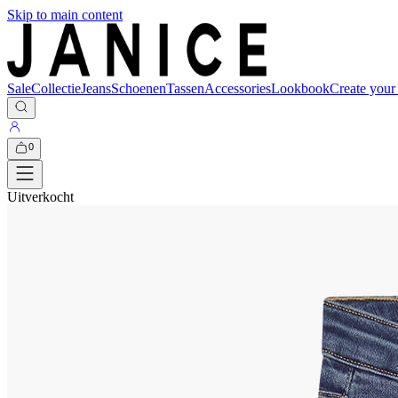
Skip to main content
Sale
Collectie
Jeans
Schoenen
Tassen
Accessories
Lookbook
Create your
0
Uitverkocht