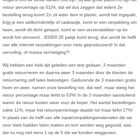
retour percentage op 51|%, dat wil dus zeggen dat iedere 2e
bestelling terug komt! Zo zit ieder item in plastic, wordt het ingepakt,
krijg je een welkomsbriefje of cadeautje, komt er een verpakking om
heen, wordt dit dicht getapet, komt er een verzendstikker op èn
wordt het vervoerd…IEDER 2E pakje komt terug, dus wordt de helft
van alle internet verpakkingen voor niets geproduceerd! Is dat
vervuiling, of massa vernietiging?!
Wij hebben een hele tijd geleden een test gedaan, 3 maanden
gratis retourneren en daarna weer 3 maanden door de klanten de
retournering zelf laten bekostigen. Gedurende de 3 maanden gratis
heen en weer, namen onze bestelling toe, dat wel!, maar steeg het
retour percentage maar liefst to 53%! In de 3 maanden aansluitend
waren de retour kosten weer voor de koper. Het aantal bestellingen
zakte 11%, maar het retourpercentage daalde tot maar liefst 17%!
In plaats van de helft van alle inpak/verpakkingsmaterialen die we
voor niets hadden laten maken en kon worden weg gegooid, was
dat nu nog niet eens 1 op de 5 die we konden weggooien.