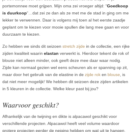
portemonnee moet grijpen. Mijn oma zei vroeger altijd: “
Goedkoop
is duurkoop
“…dat zei ze dan als ze met me de stad in ging om me
lekker te verwennen. Daar is volgens mij toen al het eerste zaadje
geplant om te kiezen voor mooie spullen die lang mee gaan en voor
duurzaam te kiezen.
Zo hebben we sinds dit seizoen
stretch zijde
in de collectie, een rijke
zijden kwaliteit waarin
elastan
verwerkt is. Hierdoor tekent de rok of
blouse niet alleen minder, ook geeft deze mee daar waar nodig.
Zijde kan normaal gezien wel eens scheuren als er spanning op zit,
maar door het gebruik van de elastine in de
zijde rok
en
blouse
, is
dat niet meer mogelijk! We hebben dit seizoen deze zijden artikelen
in 5 kleuren in de collectie. Welke kleur past bij jou?
Waarvoor geschikt?
Afhankelijk van de twijning en dikte is alpacawol geschikt voor
verschillende projecten. Alpacawol heeft veel volume waardoor
grotere projecten eerder de neiging hebben om wat uit te hangen.