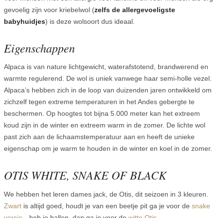
gevoelig zijn voor kriebelwol (
zelfs de allergevoeligste
babyhuidjes
) is deze wolsoort dus ideaal.
Eigenschappen
Alpaca is van nature lichtgewicht, waterafstotend, brandwerend en
warmte regulerend. De wol is uniek vanwege haar semi-holle vezel.
Alpaca’s hebben zich in de loop van duizenden jaren ontwikkeld om
zichzelf tegen extreme temperaturen in het Andes gebergte te
beschermen. Op hoogtes tot bijna 5.000 meter kan het extreem
koud zijn in de winter en extreem warm in de zomer. De lichte wol
past zich aan de lichaamstemperatuur aan en heeft de unieke
eigenschap om je warm te houden in de winter en koel in de zomer.
OTIS WHITE, SNAKE OF BLACK
We hebben het leren dames jack, de Otis, dit seizoen in 3 kleuren.
Zwart
is altijd goed, houdt je van een beetje pit ga je voor de
snake
versie
…heb je ballen, dan ga je voor de
witte Otis.