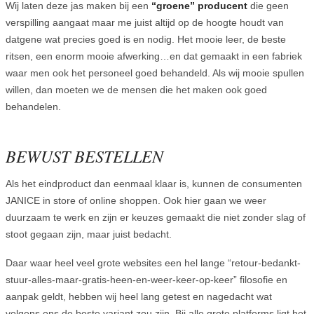
Wij laten deze jas maken bij een
“groene” producent
die geen
verspilling aangaat maar me juist altijd op de hoogte houdt van
datgene wat precies goed is en nodig. Het mooie leer, de beste
ritsen, een enorm mooie afwerking…en dat gemaakt in een fabriek
waar men ook het personeel goed behandeld. Als wij mooie spullen
willen, dan moeten we de mensen die het maken ook goed
behandelen.
BEWUST BESTELLEN
Als het eindproduct dan eenmaal klaar is, kunnen de consumenten
JANICE in store of online shoppen. Ook hier gaan we weer
duurzaam te werk en zijn er keuzes gemaakt die niet zonder slag of
stoot gegaan zijn, maar juist bedacht.
Daar waar heel veel grote websites een hel lange “retour-bedankt-
stuur-alles-maar-gratis-heen-en-weer-keer-op-keer” filosofie en
aanpak geldt, hebben wij heel lang getest en nagedacht wat
volgens ons de beste variant zou zijn. Bij alle grote platforms ligt het