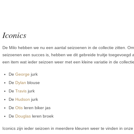
Iconics
De Milo hebben we nu een aantal seizoenen in de collectie zitten. Omd
seizoenen een succes is, hebben we dit gebreide truitje toegevoegd a
een item wat ieder seizoen weer met een kleine variatie in de collecti
De
George
jurk
De
Dylan
blouse
De
Travis
jurk
De
Hudson
jurk
De
Otis
leren biker jas
De
Douglas
leren broek
Iconics zijn ieder seizoen in meerdere kleuren weer te vinden in onze c