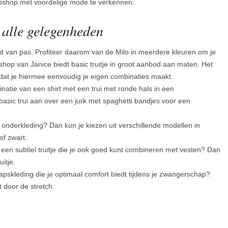
ebshop met voordelige mode te verkennen.
r alle gelegenheden
ijd van pas. Profiteer daarom van de Milo in meerdere kleuren om je
hop van Janice biedt basic truitje in groot aanbod aan maten. Het
 dat je hiermee eenvoudig je eigen combinaties maakt.
atie van een shirt met een trui met ronde hals in een
 basic trui aan over een jurk met spaghetti bandjes voor een
s onderkleding? Dan kun je kiezen uit verschillende modellen in
of zwart.
een subtiel truitje die je ook goed kunt combineren met vesten? Dan
uitje.
pskleding die je optimaal comfort biedt tijdens je zwangerschap?
t door de stretch.