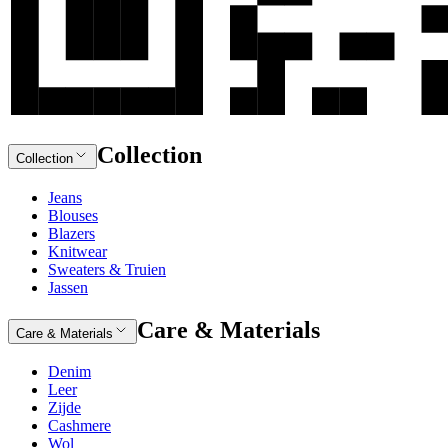
Collection
Collection
Jeans
Blouses
Blazers
Knitwear
Sweaters & Truien
Jassen
Care & Materials
Care & Materials
Denim
Leer
Zijde
Cashmere
Wol