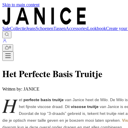
Skip to main content
Sale
Collectie
Jeans
Schoenen
Tassen
Accessories
Lookbook
Create your
0
Het Perfecte Basis Truitje
Written by:
JANICE
H
et
perfecte basis truitje
van Janice heet de Milo. De Milo i
het fijnste viscose draad. Dit
viscose truitje
van Janice is ee
Doordat de top “3-draads” gebreid is, tekent het truitje niet
die je optisch meer taille geven en je boezem mooi laten spreken.
Vi
daarom kun je deze overal onder dragen en met alles combineren.