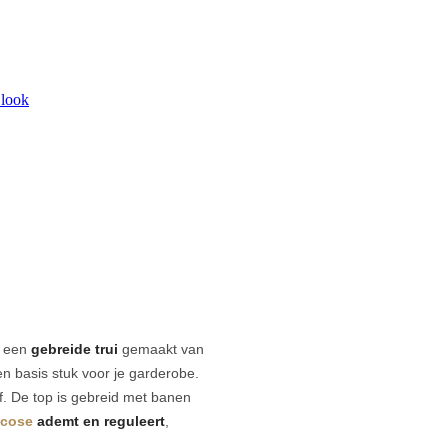
 look
s een
gebreide trui
gemaakt van
n basis stuk voor je garderobe.
 af. De top is gebreid met banen
scose
ademt en reguleert
,