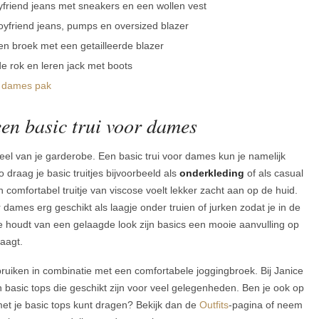
friend jeans met sneakers en een wollen vest
yfriend jeans, pumps en oversized blazer
en broek met een getailleerde blazer
e rok en leren jack met boots
n
dames pak
een basic trui voor dames
deel van je garderobe. Een basic trui voor dames kun je namelijk
 draag je basic truitjes bijvoorbeeld als
onderkleding
of als casual
 comfortabel truitje van viscose voelt lekker zacht aan op de huid.
r dames erg geschikt als laagje onder truien of jurken zodat je in de
 je houdt van een gelaagde look zijn basics een mooie aanvulling op
raagt.
ebruiken in combinatie met een comfortabele joggingbroek. Bij Janice
n basic tops die geschikt zijn voor veel gelegenheden. Ben je ook op
et je basic tops kunt dragen? Bekijk dan de
Outfits
-pagina of neem