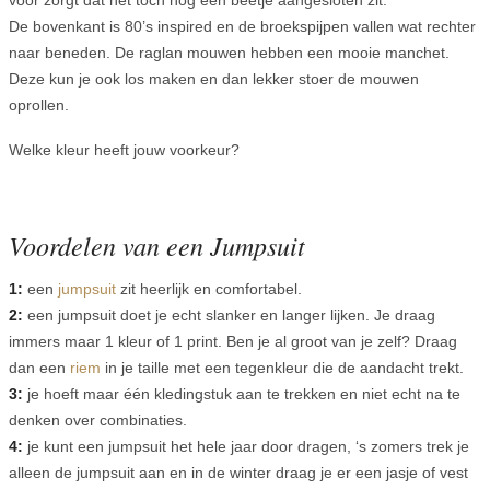
voor zorgt dat het toch nog een beetje aangesloten zit.
De bovenkant is 80’s inspired en de broekspijpen vallen wat rechter
naar beneden. De raglan mouwen hebben een mooie manchet.
Deze kun je ook los maken en dan lekker stoer de mouwen
oprollen.
Welke kleur heeft jouw voorkeur?
Voordelen van een Jumpsuit
1:
een
jumpsuit
zit heerlijk en comfortabel.
2:
een jumpsuit doet je echt slanker en langer lijken. Je draag
immers maar 1 kleur of 1 print. Ben je al groot van je zelf? Draag
dan een
riem
in je taille met een tegenkleur die de aandacht trekt.
3:
je hoeft maar één kledingstuk aan te trekken en niet echt na te
denken over combinaties.
4:
je kunt een jumpsuit het hele jaar door dragen, ‘s zomers trek je
alleen de jumpsuit aan en in de winter draag je er een jasje of vest