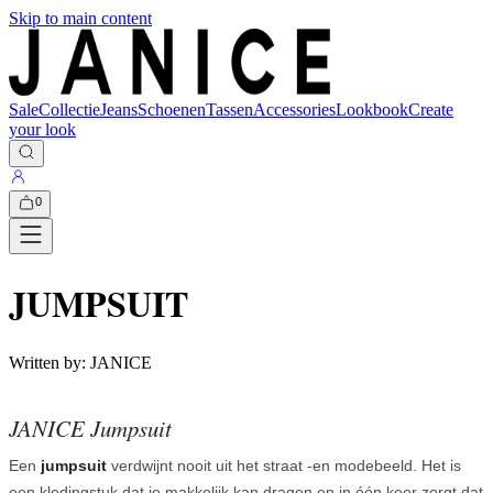
Skip to main content
Sale
Collectie
Jeans
Schoenen
Tassen
Accessories
Lookbook
Create
your look
0
JUMPSUIT
Written by:
JANICE
JANICE Jumpsuit
Een
jumpsuit
verdwijnt nooit uit het straat -en modebeeld. Het is
een kledingstuk dat je makkelijk kan dragen en in één keer zorgt dat