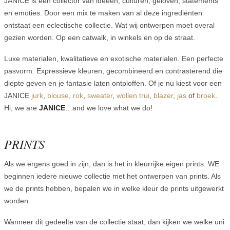
JANICE is een collector van ideeën, culturen, geloven, statements
en emoties. Door een mix te maken van al deze ingrediënten
ontstaat een eclectische collectie. Wat wij ontwerpen moet overal
gezien worden. Op een catwalk, in winkels en op de straat.
Luxe materialen, kwalitatieve en exotische materialen. Een perfecte
pasvorm. Expressieve kleuren, gecombineerd en contrasterend die
diepte geven en je fantasie laten ontploffen. Of je nu kiest voor een
JANICE
jurk
,
blouse
,
rok
,
sweater
,
wollen trui
,
blazer
,
jas
of
broek
.
Hi, we are
JANICE
…and we love what we do!
PRINTS
Als we ergens goed in zijn, dan is het in kleurrijke eigen prints. WE
beginnen iedere nieuwe collectie met het ontwerpen van prints. Als
we de prints hebben, bepalen we in welke kleur de prints uitgewerkt
worden.
Wanneer dit gedeelte van de collectie staat, dan kijken we welke uni