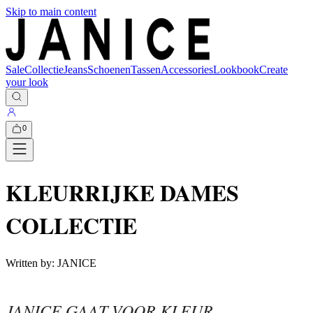
Skip to main content
Sale
Collectie
Jeans
Schoenen
Tassen
Accessories
Lookbook
Create
your look
0
KLEURRIJKE DAMES
COLLECTIE
Written by:
JANICE
JANICE GAAT VOOR KLEUR