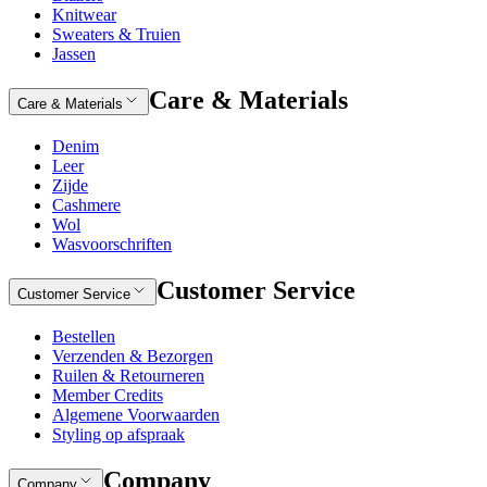
Knitwear
Sweaters & Truien
Jassen
Care & Materials
Care & Materials
Denim
Leer
Zijde
Cashmere
Wol
Wasvoorschriften
Customer Service
Customer Service
Bestellen
Verzenden & Bezorgen
Ruilen & Retourneren
Member Credits
Algemene Voorwaarden
Styling op afspraak
Company
Company