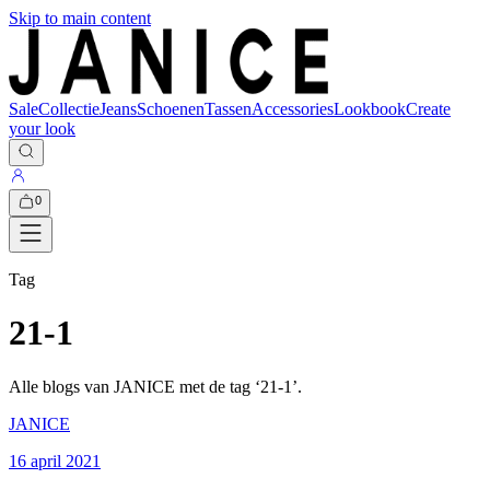
Skip to main content
Sale
Collectie
Jeans
Schoenen
Tassen
Accessories
Lookbook
Create
your look
0
Tag
21-1
Alle blogs van JANICE met de tag ‘
21-1
’.
JANICE
16 april 2021