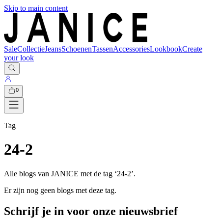
Skip to main content
Sale
Collectie
Jeans
Schoenen
Tassen
Accessories
Lookbook
Create
your look
0
Tag
24-2
Alle blogs van JANICE met de tag ‘
24-2
’.
Er zijn nog geen blogs met deze tag.
Schrijf je in voor onze nieuwsbrief