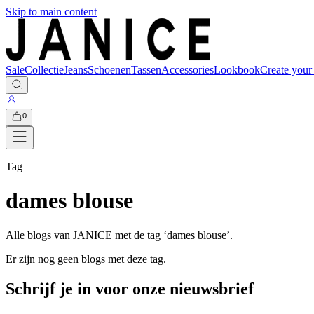
Skip to main content
Sale
Collectie
Jeans
Schoenen
Tassen
Accessories
Lookbook
Create your
0
Tag
dames blouse
Alle blogs van JANICE met de tag ‘
dames blouse
’.
Er zijn nog geen blogs met deze tag.
Schrijf je in voor onze nieuwsbrief