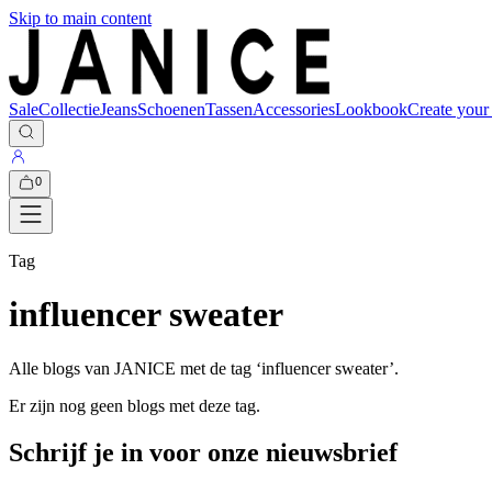
Skip to main content
Sale
Collectie
Jeans
Schoenen
Tassen
Accessories
Lookbook
Create your
0
Tag
influencer sweater
Alle blogs van JANICE met de tag ‘
influencer sweater
’.
Er zijn nog geen blogs met deze tag.
Schrijf je in voor onze nieuwsbrief