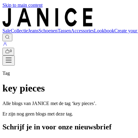
Skip to main content
Sale
Collectie
Jeans
Schoenen
Tassen
Accessories
Lookbook
Create your
0
Tag
key pieces
Alle blogs van JANICE met de tag ‘
key pieces
’.
Er zijn nog geen blogs met deze tag.
Schrijf je in voor onze nieuwsbrief