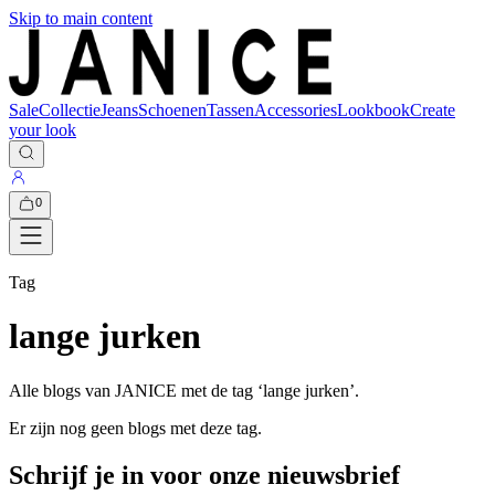
Skip to main content
Sale
Collectie
Jeans
Schoenen
Tassen
Accessories
Lookbook
Create
your look
0
Tag
lange jurken
Alle blogs van JANICE met de tag ‘
lange jurken
’.
Er zijn nog geen blogs met deze tag.
Schrijf je in voor onze nieuwsbrief