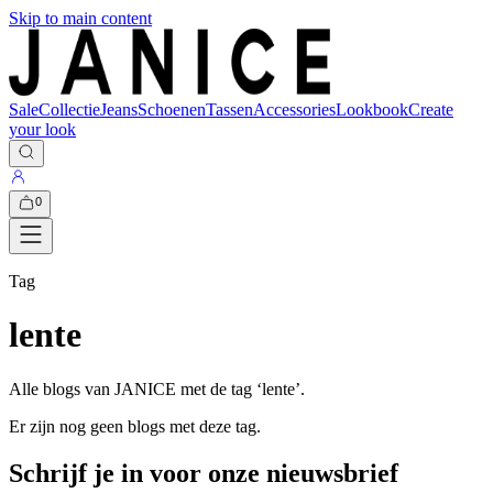
Skip to main content
Sale
Collectie
Jeans
Schoenen
Tassen
Accessories
Lookbook
Create
your look
0
Tag
lente
Alle blogs van JANICE met de tag ‘
lente
’.
Er zijn nog geen blogs met deze tag.
Schrijf je in voor onze nieuwsbrief