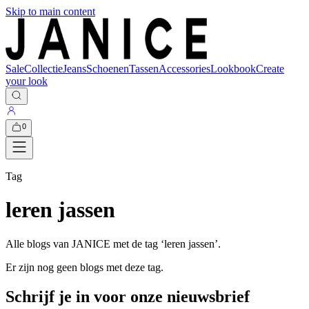
Skip to main content
Sale
Collectie
Jeans
Schoenen
Tassen
Accessories
Lookbook
Create
your look
0
Tag
leren jassen
Alle blogs van JANICE met de tag ‘
leren jassen
’.
Er zijn nog geen blogs met deze tag.
Schrijf je in voor onze nieuwsbrief