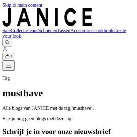
Skip to main content
Sale
Collectie
Jeans
Schoenen
Tassen
Accessories
Lookbook
Create
your look
0
Tag
musthave
Alle blogs van JANICE met de tag ‘
musthave
’.
Er zijn nog geen blogs met deze tag.
Schrijf je in voor onze nieuwsbrief