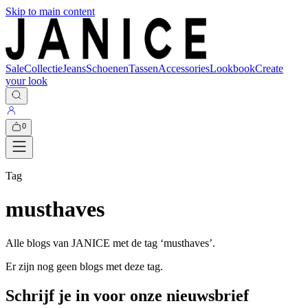
Skip to main content
Sale
Collectie
Jeans
Schoenen
Tassen
Accessories
Lookbook
Create
your look
0
Tag
musthaves
Alle blogs van JANICE met de tag ‘
musthaves
’.
Er zijn nog geen blogs met deze tag.
Schrijf je in voor onze nieuwsbrief