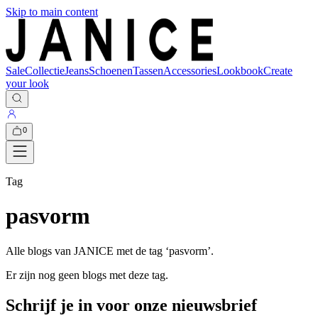
Skip to main content
Sale
Collectie
Jeans
Schoenen
Tassen
Accessories
Lookbook
Create
your look
0
Tag
pasvorm
Alle blogs van JANICE met de tag ‘
pasvorm
’.
Er zijn nog geen blogs met deze tag.
Schrijf je in voor onze nieuwsbrief