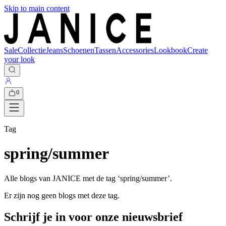
Skip to main content
Sale
Collectie
Jeans
Schoenen
Tassen
Accessories
Lookbook
Create
your look
0
Tag
spring/summer
Alle blogs van JANICE met de tag ‘
spring/summer
’.
Er zijn nog geen blogs met deze tag.
Schrijf je in voor onze nieuwsbrief