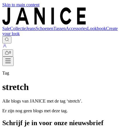
Skip to main content
Sale
Collectie
Jeans
Schoenen
Tassen
Accessories
Lookbook
Create
your look
0
Tag
stretch
Alle blogs van JANICE met de tag ‘
stretch
’.
Er zijn nog geen blogs met deze tag.
Schrijf je in voor onze nieuwsbrief