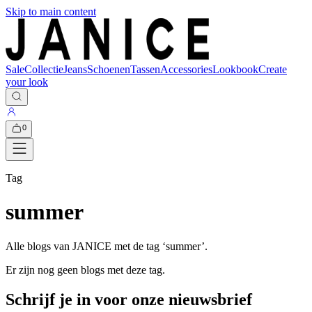
Skip to main content
Sale
Collectie
Jeans
Schoenen
Tassen
Accessories
Lookbook
Create
your look
0
Tag
summer
Alle blogs van JANICE met de tag ‘
summer
’.
Er zijn nog geen blogs met deze tag.
Schrijf je in voor onze nieuwsbrief