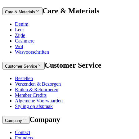
Care & Materials
Care & Materials
Denim
Leer
Zijde
Cashmere
Wol
Wasvoorschriften
Customer Service
Customer Service
Bestellen
Verzenden & Bezorgen
Ruilen & Retourneren
Member Credits
Algemene Voorwaarden
Styling op afspraak
Company
Company
Contact
Founders