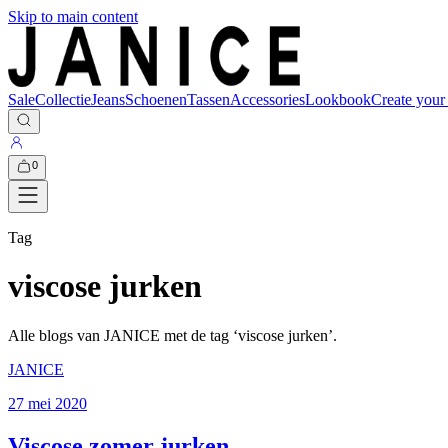
Skip to main content
Sale
Collectie
Jeans
Schoenen
Tassen
Accessories
Lookbook
Create your
0
Tag
viscose jurken
Alle blogs van JANICE met de tag ‘
viscose jurken
’.
JANICE
27 mei 2020
Viscose zomer jurken