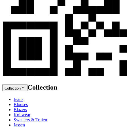
Collection
Collection
Jeans
Blouses
Blazers
Knitwear
Sweaters & Truien
Jassen