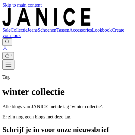
Skip to main content
Sale
Collectie
Jeans
Schoenen
Tassen
Accessories
Lookbook
Create
your look
0
Tag
winter collectie
Alle blogs van JANICE met de tag ‘
winter collectie
’.
Er zijn nog geen blogs met deze tag.
Schrijf je in voor onze nieuwsbrief