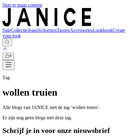
Skip to main content
Sale
Collectie
Jeans
Schoenen
Tassen
Accessories
Lookbook
Create
your look
0
Tag
wollen truien
Alle blogs van JANICE met de tag ‘
wollen truien
’.
Er zijn nog geen blogs met deze tag.
Schrijf je in voor onze nieuwsbrief