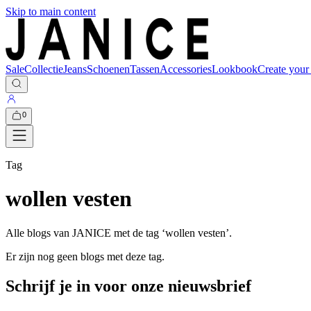
Skip to main content
Sale
Collectie
Jeans
Schoenen
Tassen
Accessories
Lookbook
Create your
0
Tag
wollen vesten
Alle blogs van JANICE met de tag ‘
wollen vesten
’.
Er zijn nog geen blogs met deze tag.
Schrijf je in voor onze nieuwsbrief