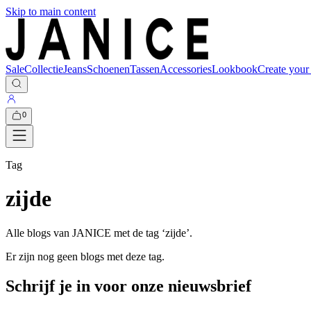
Skip to main content
Sale
Collectie
Jeans
Schoenen
Tassen
Accessories
Lookbook
Create your
0
Tag
zijde
Alle blogs van JANICE met de tag ‘
zijde
’.
Er zijn nog geen blogs met deze tag.
Schrijf je in voor onze nieuwsbrief