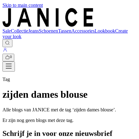
Skip to main content
Sale
Collectie
Jeans
Schoenen
Tassen
Accessories
Lookbook
Create
your look
0
Tag
zijden dames blouse
Alle blogs van JANICE met de tag ‘
zijden dames blouse
’.
Er zijn nog geen blogs met deze tag.
Schrijf je in voor onze nieuwsbrief