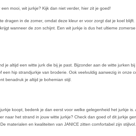
en mooi, wit jurkje? Kijk dan niet verder, hier zit je goed!
e dragen in de zomer, omdat deze kleur er voor zorgt dat je koel blijft.
 krijgt wanneer de zon schijnt. Een wit jurkje is dus het ultieme zomerse
 je altijd een witte jurk die bij je past. Bijzonder aan de witte jurken 
een hip strandjurkje van broderie. Ook veelvuldig aanwezig in onze coll
t benadruk je altijd je bohemian stijl.
 jurkje koopt, bedenk je dan eerst voor welke gelegenheid het jurkje is.
ekker naar het strand in jouw witte jurkje? Check dan goed of dit jurkje g
De materialen en kwaliteiten van JANICE zitten comfortabel zijn stijlvol.