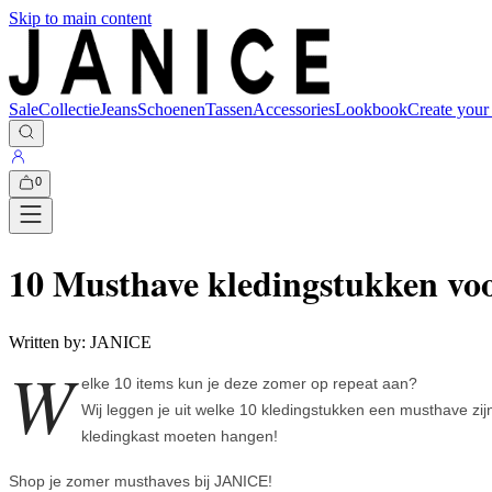
Skip to main content
Sale
Collectie
Jeans
Schoenen
Tassen
Accessories
Lookbook
Create your
0
10 Musthave kledingstukken vo
Written by:
JANICE
W
elke 10 items kun je deze zomer op repeat aan?
Wij leggen je uit welke 10 kledingstukken een musthave zijn
kledingkast moeten hangen!
Shop je zomer musthaves bij JANICE!