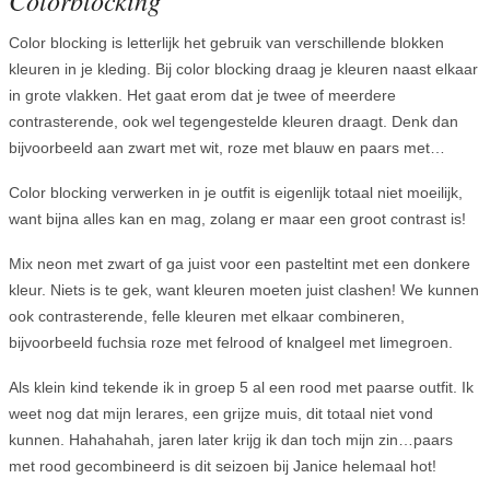
Color blocking is letterlijk het gebruik van verschillende blokken
kleuren in je kleding. Bij color blocking draag je kleuren naast elkaar
in grote vlakken. Het gaat erom dat je twee of meerdere
contrasterende, ook wel tegengestelde kleuren draagt. Denk dan
bijvoorbeeld aan zwart met wit, roze met blauw en paars met…
Color blocking verwerken in je outfit is eigenlijk totaal niet moeilijk,
want bijna alles kan en mag, zolang er maar een groot contrast is!
Mix neon met zwart of ga juist voor een pasteltint met een donkere
kleur. Niets is te gek, want kleuren moeten juist clashen! We kunnen
ook contrasterende, felle kleuren met elkaar combineren,
bijvoorbeeld fuchsia roze met felrood of knalgeel met limegroen.
Als klein kind tekende ik in groep 5 al een rood met paarse outfit. Ik
weet nog dat mijn lerares, een grijze muis, dit totaal niet vond
kunnen. Hahahahah, jaren later krijg ik dan toch mijn zin…paars
met rood gecombineerd is dit seizoen bij Janice helemaal hot!