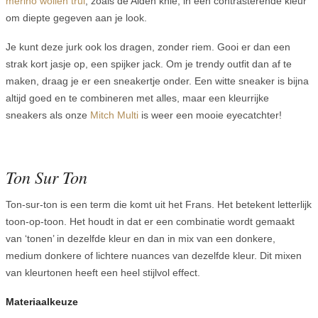
merino wollen trui
, zoals de Aiden knie, in een contrasterende kleur
om diepte gegeven aan je look.
Je kunt deze jurk ook los dragen, zonder riem. Gooi er dan een
strak kort jasje op, een spijker jack. Om je trendy outfit dan af te
maken, draag je er een sneakertje onder. Een witte sneaker is bijna
altijd goed en te combineren met alles, maar een kleurrijke
sneakers als onze
Mitch Multi
is weer een mooie eyecatchter!
Ton Sur Ton
Ton-sur-ton is een term die komt uit het Frans. Het betekent letterlijk
toon-op-toon. Het houdt in dat er een combinatie wordt gemaakt
van ‘tonen’ in dezelfde kleur en dan in mix van een donkere,
medium donkere of lichtere nuances van dezelfde kleur. Dit mixen
van kleurtonen heeft een heel stijlvol effect.
Materiaalkeuze