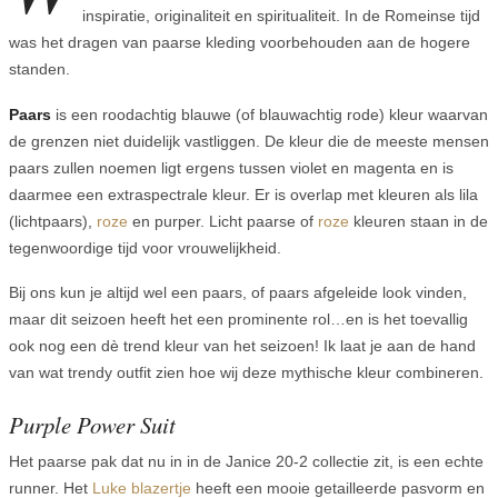
inspiratie, originaliteit en spiritualiteit. In de Romeinse tijd
was het dragen van paarse kleding voorbehouden aan de hogere
standen.
Paars
is een roodachtig blauwe (of blauwachtig rode) kleur waarvan
de grenzen niet duidelijk vastliggen. De kleur die de meeste mensen
paars zullen noemen ligt ergens tussen violet en magenta en is
daarmee een extraspectrale kleur. Er is overlap met kleuren als lila
(lichtpaars),
roze
en purper. Licht paarse of
roze
kleuren staan in de
tegenwoordige tijd voor vrouwelijkheid.
Bij ons kun je altijd wel een paars, of paars afgeleide look vinden,
maar dit seizoen heeft het een prominente rol…en is het toevallig
ook nog een dè trend kleur van het seizoen! Ik laat je aan de hand
van wat trendy outfit zien hoe wij deze mythische kleur combineren.
Purple Power Suit
Het paarse pak dat nu in in de Janice 20-2 collectie zit, is een echte
runner. Het
Luke blazertje
heeft een mooie getailleerde pasvorm en