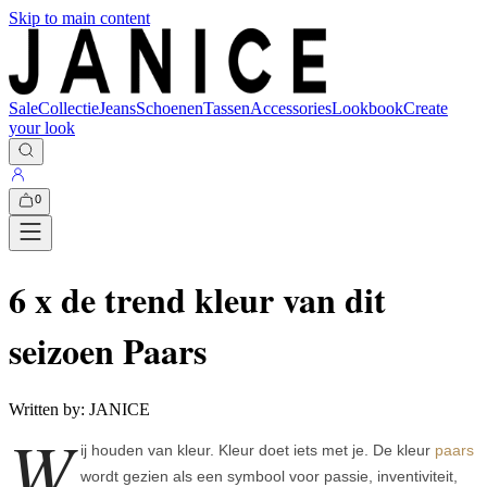
Skip to main content
Sale
Collectie
Jeans
Schoenen
Tassen
Accessories
Lookbook
Create
your look
0
6 x de trend kleur van dit
seizoen Paars
Written by:
JANICE
W
ij houden van kleur. Kleur doet iets met je. De kleur
paars
wordt gezien als een symbool voor passie, inventiviteit,