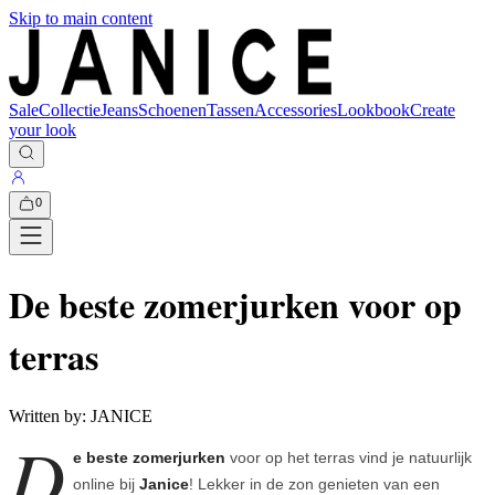
Skip to main content
Sale
Collectie
Jeans
Schoenen
Tassen
Accessories
Lookbook
Create
your look
0
De beste zomerjurken voor op
terras
Written by:
JANICE
D
e beste zomerjurken
voor op het terras vind je natuurlijk
online bij
Janice
! Lekker in de zon genieten van een