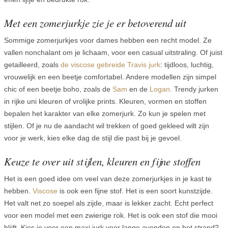
Met een zomerjurkje zie je er betoverend uit
Sommige zomerjurkjes voor dames hebben een recht model. Ze
vallen nonchalant om je lichaam, voor een casual uitstraling. Of juist
getailleerd, zoals
de viscose gebreide Travis jurk
: tijdloos, luchtig,
vrouwelijk en een beetje comfortabel. Andere modellen zijn simpel
chic of een beetje boho, zoals de
Sam
en de
Logan
. Trendy jurken
in rijke uni kleuren of vrolijke prints. Kleuren, vormen en stoffen
bepalen het karakter van elke zomerjurk. Zo kun je spelen met
stijlen. Of je nu de aandacht wil trekken of goed gekleed wilt zijn
voor je werk, kies elke dag de stijl die past bij je gevoel.
Keuze te over uit stijlen, kleuren en fijne stoffen
Het is een goed idee om veel van deze zomerjurkjes in je kast te
hebben.
Viscose
is ook een fijne stof. Het is een soort kunstzijde.
Het valt net zo soepel als zijde, maar is lekker zacht. Echt perfect
voor een model met een zwierige rok. Het is ook een stof die mooi
blijft. Kies je voor een maxi jurk voor lange avonden op het strand?