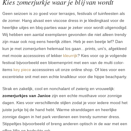
Kies zomerjurkje waar je blij van wordt
Geen seizoen is zo goed voor terrasjes, festivals of tuinfeesten als
de zomer. Hang alvast een viscose dress in je kledingkast voor de
heerlijke uitjes en bbq-parties waar je zeker voor wordt uitgenodigd.
Wij hebben een aantal exemplaren gevonden die niet alleen trendy
zijn maar ook nog eens heerlijk zitten. Heb je een beetje lef? Dan
kun je met zomerjurken helemaal los gaan…prints, uni’s, afgekleed
met mooie accessoires of lekker
kleurrijk
? Kies voor op je volgende
festival bijvoorbeeld een bloemenprint met een van de multi color-
items
key piece
accessoires uit onze online shop. Of kies voor een
excentrieke snit met een echte knalkleur voor die hippe beachparty.
Strak en zakelijk, cool en nonchalant of zwierig en vrouwelijk:
zomerjurkjes van Janice
zijn een echte musthave voor zonnige
dagen. Kies voor verschillende stijlen zodat je voor iedere mood het
juiste jurkje bij de hand hebt. Warme stranddagen en heerlijke
zonnige dagen in het park verdienen een trendy summer dress.
Stippeltjes bijvoorbeeld of breng anderen optisch in de war met een
effen lijfje en bedrukte rok.