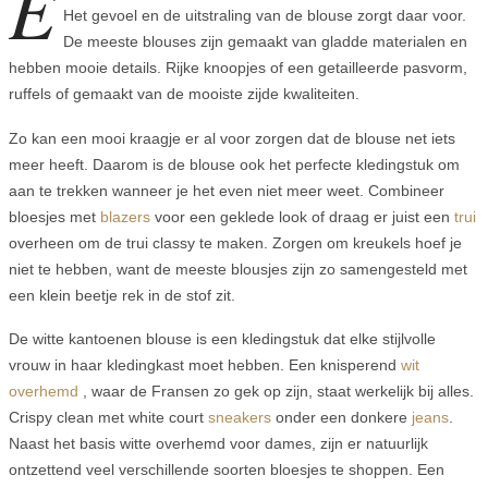
E
Het gevoel en de uitstraling van de blouse zorgt daar voor.
De meeste blouses zijn gemaakt van gladde materialen en
hebben mooie details. Rijke knoopjes of een getailleerde pasvorm,
ruffels of gemaakt van de mooiste zijde kwaliteiten.
Zo kan een mooi kraagje er al voor zorgen dat de blouse net iets
meer heeft. Daarom is de blouse ook het perfecte kledingstuk om
aan te trekken wanneer je het even niet meer weet. Combineer
bloesjes met
blazers
voor een geklede look of draag er juist een
trui
overheen om de trui classy te maken. Zorgen om kreukels hoef je
niet te hebben, want de meeste blousjes zijn zo samengesteld met
een klein beetje rek in de stof zit.
De witte kantoenen blouse is een kledingstuk dat elke stijlvolle
vrouw in haar kledingkast moet hebben. Een knisperend
wit
overhemd
, waar de Fransen zo gek op zijn, staat werkelijk bij alles.
Crispy clean met white court
sneakers
onder een donkere
jeans
.
Naast het basis witte overhemd voor dames, zijn er natuurlijk
ontzettend veel verschillende soorten bloesjes te shoppen. Een