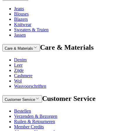
Jeans
Blouses
Blazers
Knitwear
Sweaters & Truien
Jassen
Care & Materials
Care & Materials
Denim
Leer
Zijde
Cashmere
Wol
Wasvoorschriften
Customer Service
Customer Service
Bestellen
Verzenden & Bezorgen
Ruilen & Retourneren
Member Credits