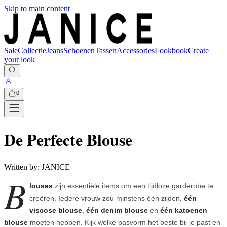
Skip to main content
Sale
Collectie
Jeans
Schoenen
Tassen
Accessories
Lookbook
Create
your look
0
De Perfecte Blouse
Written by:
JANICE
B
louses
zijn essentiële items om een tijdloze garderobe te
creëren. Iedere vrouw zou minstens één zijden,
één
viscose blouse
,
één denim blouse
en
één katoenen
blouse
moeten hebben. Kijk welke pasvorm het beste bij je past en