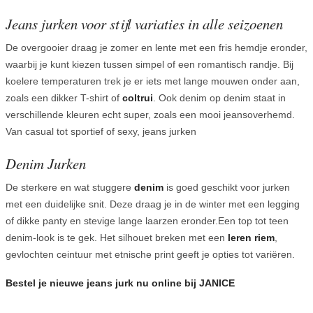
Jeans jurken voor stijl variaties in alle seizoenen
De overgooier draag je zomer en lente met een fris hemdje eronder,
waarbij je kunt kiezen tussen simpel of een romantisch randje. Bij
koelere temperaturen trek je er iets met lange mouwen onder aan,
zoals een dikker T-shirt of
coltrui
. Ook denim op denim staat in
verschillende kleuren echt super, zoals een mooi jeansoverhemd.
Van casual tot sportief of sexy, jeans jurken
Denim Jurken
De sterkere en wat stuggere
denim
is goed geschikt voor jurken
met een duidelijke snit. Deze draag je in de winter met een legging
of dikke panty en stevige lange laarzen eronder.Een top tot teen
denim-look is te gek. Het silhouet breken met een
leren riem
,
gevlochten ceintuur met etnische print geeft je opties tot variëren.
Bestel je nieuwe jeans jurk nu online bij JANICE