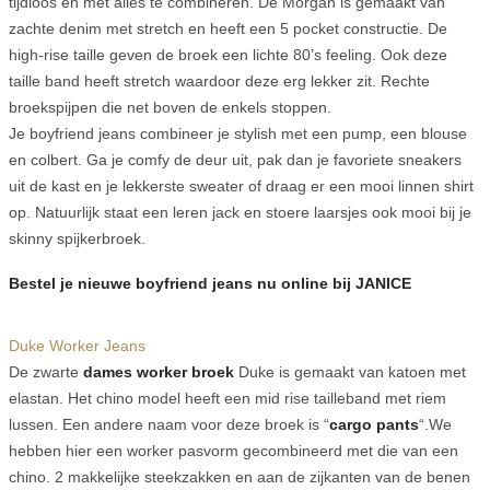
tijdloos en met alles te combineren. De Morgan is gemaakt van
zachte denim met stretch en heeft een 5 pocket constructie. De
high-rise taille geven de broek een lichte 80’s feeling. Ook deze
taille band heeft stretch waardoor deze erg lekker zit. Rechte
broekspijpen die net boven de enkels stoppen.
Je boyfriend jeans combineer je stylish met een pump, een blouse
en colbert. Ga je comfy de deur uit, pak dan je favoriete sneakers
uit de kast en je lekkerste sweater of draag er een mooi linnen shirt
op. Natuurlijk staat een leren jack en stoere laarsjes ook mooi bij je
skinny spijkerbroek.
Bestel je nieuwe boyfriend jeans nu online bij JANICE
Duke Worker Jeans
De zwarte
dames worker broek
Duke is gemaakt van katoen met
elastan. Het chino model heeft een mid rise tailleband met riem
lussen. Een andere naam voor deze broek is “
cargo pants
“.We
hebben hier een worker pasvorm gecombineerd met die van een
chino. 2 makkelijke steekzakken en aan de zijkanten van de benen