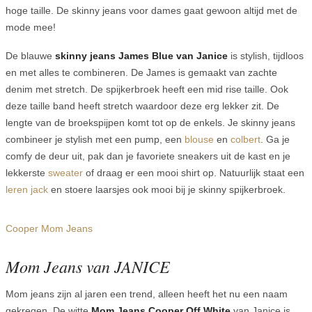
hoge taille. De skinny jeans voor dames gaat gewoon altijd met de
mode mee!
De blauwe
skinny jeans James Blue van Janice
is stylish, tijdloos
en met alles te combineren. De James is gemaakt van zachte
denim met stretch. De spijkerbroek heeft een mid rise taille. Ook
deze taille band heeft stretch waardoor deze erg lekker zit. De
lengte van de broekspijpen komt tot op de enkels. Je skinny jeans
combineer je stylish met een pump, een
blouse
en
colbert
. Ga je
comfy de deur uit, pak dan je favoriete sneakers uit de kast en je
lekkerste
sweater
of draag er een mooi shirt op. Natuurlijk staat een
leren jack
en stoere laarsjes ook mooi bij je skinny spijkerbroek.
Cooper Mom Jeans
Mom Jeans van JANICE
Mom jeans zijn al jaren een trend, alleen heeft het nu een naam
gekregen. De witte
Mom Jeans Cooper Off White
van Janice is