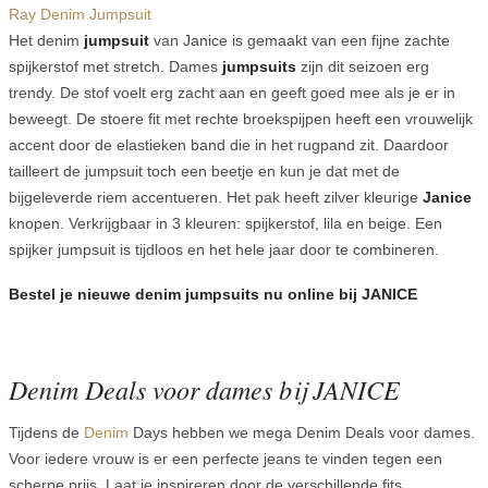
Ray Denim Jumpsuit
Het denim
jumpsuit
van Janice is gemaakt van een fijne zachte
spijkerstof met stretch. Dames
jumpsuits
zijn dit seizoen erg
trendy. De stof voelt erg zacht aan en geeft goed mee als je er in
beweegt. De stoere fit met rechte broekspijpen heeft een vrouwelijk
accent door de elastieken band die in het rugpand zit. Daardoor
tailleert de jumpsuit toch een beetje en kun je dat met de
bijgeleverde riem accentueren. Het pak heeft zilver kleurige
Janice
knopen. Verkrijgbaar in 3 kleuren: spijkerstof, lila en beige. Een
spijker jumpsuit is tijdloos en het hele jaar door te combineren.
Bestel je nieuwe denim jumpsuits nu online bij JANICE
Denim Deals voor dames bij JANICE
Tijdens de
Denim
Days hebben we mega Denim Deals voor dames.
Voor iedere vrouw is er een perfecte jeans te vinden tegen een
scherpe prijs. Laat je inspireren door de verschillende fits,