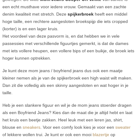
een echt musthave voor iedere vrouw. Gemaakt van een zachte
denim kwaliteit met stretch. Deze
spijkerbroek
heeft een middel
hoge taille, een rechtere aangesloten broekspijp die iets cropped
(korter) is en een lager kruis.
Het voordeel van deze pasvorm is, en dat hebben we in vele
passessies met verschillende figuurtjes gemerkt, is dat de dames
met iets vollere heupen, een vollere bips of een buikje, de broek iets
hoger kunnen optrekken.
Je kunt deze mom jeans / boyfriend jeans dus ook een maatje
kleiner nemen als je van de spijkerbroek een high waist wilt maken.
Dan zit die volledig als een skinny aangesloten en wat hoger in je
taille.
Heb je een slankere figuur en wil je de mom jeans stoerder dragen
als een Boyfriend Jeans? Kies dan de maat die je altijd hebt en laat
het kruis een beetje zakken. Heel leuk met een leren jas, shirt,
blouse en
sneakers
. Voor een comfy look kies je voor een
sweater
of lekkere wollen trui. Je kunt er ook een mooi
blazertje
op