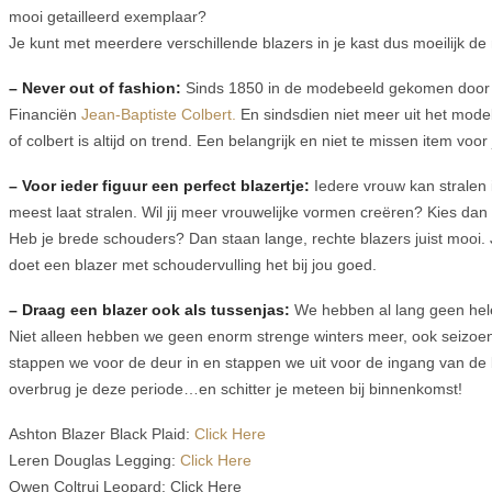
mooi getailleerd exemplaar?
Je kunt met meerdere verschillende blazers in je kast dus moeilijk de 
– Never out of fashion:
Sinds 1850 in de modebeeld gekomen door 
Financiën
Jean-Baptiste Colbert.
En sindsdien niet meer uit het mode
of colbert is altijd on trend. Een belangrijk en niet te missen item voo
– Voor ieder figuur een perfect blazertje:
Iedere vrouw kan stralen i
meest laat stralen. Wil jij meer vrouwelijke vormen creëren? Kies dan
Heb je brede schouders? Dan staan lange, rechte blazers juist mooi. 
doet een blazer met schoudervulling het bij jou goed.
– Draag een blazer ook als tussenjas:
We hebben al lang geen hele
Niet alleen hebben we geen enorm strenge winters meer, ook seizoe
stappen we voor de deur in en stappen we uit voor de ingang van de
overbrug je deze periode…en schitter je meteen bij binnenkomst!
Ashton Blazer Black Plaid:
Click Here
Leren Douglas Legging:
Click Here
Owen Coltrui Leopard: Click Here