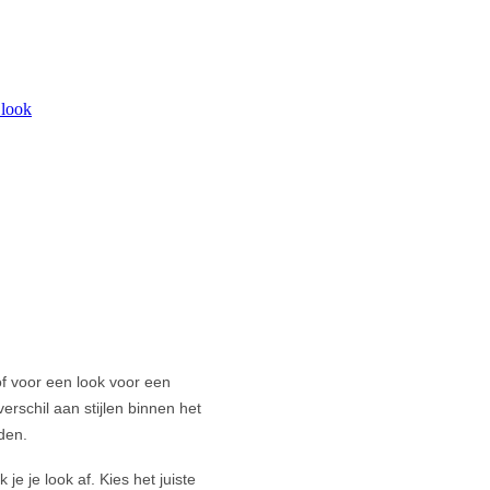
 look
of voor een look voor een
verschil aan stijlen binnen het
den.
je je look af. Kies het juiste