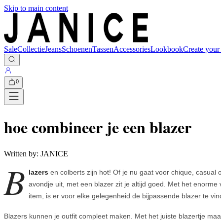
Skip to main content
Sale
Collectie
Jeans
Schoenen
Tassen
Accessories
Lookbook
Create your
0
hoe combineer je een blazer
Written by:
JANICE
B
lazers
en colberts zijn hot! Of je nu gaat voor chique, casual 
avondje uit, met een blazer zit je altijd goed. Met het enorme 
item, is er voor elke gelegenheid de bijpassende blazer te vin
Blazers kunnen je outfit compleet maken. Met het juiste blazertje maak 