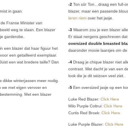
-2
Ton sûr Ton…draag een full-on-
mist in gaan.
blazer, maar een passende blous
leren riem
over het jasje.
de Franse Minister van
beeld weg te slaan. Een blazer
-3
Waarom zou je een blazer alle
r je garderobe.
Er staat nergens geschreven dat 
oversized double breasted bla
n een blazer dat haar figuur het
daaronder mooie laarsjes om de
 voor een getailleerd exemplaar.
Juist een wat bredere taille? Dan
-4
Draag je chique blazer niet a
contrast. Wat dacht je van een 
look die je dit seizoen veel ziet.
 dikke winterjassen meer nodig.
n we met eigen vervoer en
-5
Een oversized jasje op een kort
 bestemming. Met een blazer
Luke Red Blazer:
Click Here
Milo Purple Coltrui:
Click Here
Curtis Red Broek:
Click Here
Luke Purple Blazer:
Click Here