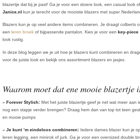
blazertje dat bij je past! Ga je voor een stoere look, een casual look of
Janice.nl
kun je terecht voor de mooiste blazers met super Nederla
Blazers kun je op veel andere items combineren. Je draagt colberts o
een
leren broek
of bijpassende pantalon. Kies je voor een
key-piece
look rustig.
In deze blog leggen we je uit hoe je blazers kunt combineren en drage
voor de juiste look en bekijk ons assortiment blazers en jasjes.
Waarom moet dat ene mooie blazertje in
– Forever Stylish:
Met het juiste blazertje geef je net wat meer aan i
nog een stapje verder brengen? Draag hem dan van top tot teen ges
en mooie pumps
– Je kunt ‘m eindeloos combineren:
Iedere dames blazer kun je op
leren legging, een minirok of jurk. Ga je voor een oversized double bre