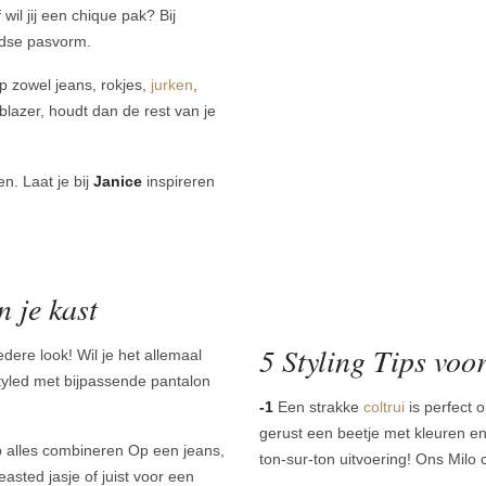
 wil jij een chique pak? Bij
ndse pasvorm.
p zowel jeans, rokjes,
jurken
,
blazer, houdt dan de rest van je
n. Laat je bij
Janice
inspireren
 je kast
5 Styling Tips voor
edere look! Wil je het allemaal
tyled met bijpassende pantalon
-1
Een strakke
coltrui
is perfect 
gerust een beetje met kleuren en 
 alles combineren Op een jeans,
ton-sur-ton uitvoering! Ons Milo 
asted jasje of juist voor een