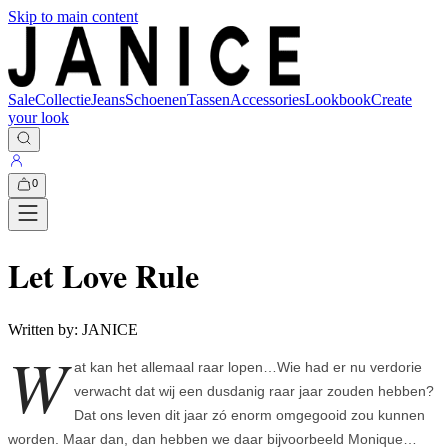
Skip to main content
Sale
Collectie
Jeans
Schoenen
Tassen
Accessories
Lookbook
Create
your look
0
Let Love Rule
Written by:
JANICE
W
at kan het allemaal raar lopen…Wie had er nu verdorie
verwacht dat wij een dusdanig raar jaar zouden hebben?
Dat ons leven dit jaar zó enorm omgegooid zou kunnen
worden. Maar dan, dan hebben we daar bijvoorbeeld Monique…