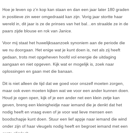
Hoe je leven op z’n kop kan staan en dan een jaar later 180 graden
in positieve zin weer omgedraaid kan zijn. Vorig jaar stortte haar
wereld in, dit jaar is ze de prinses van het bal…en straalde ze in de
paars zijde blouse en rok van Janice.
Voor mij staat het huwelijksaanzoek synoniem aan de periode die
we nu doorgaan. Het enige wat je kunt doen is, net als zij heeft
gedaan, trots met opgeheven hoofd vol energie de uitdaging
aangaan en niet opgeven. Kijk wat er mogelijk is, zoek naar
oplossingen en gaan met die banaan.
Dit is niet alleen de tijd dat we goed voor onszelf moeten zorgen,
maar ook even moeten kijken wat we voor een ander kunnen doen.
Houd je ogen open, kijk of je een ander net een klein zetje kan
geven, breng een kleinigheidje naar iemand die je denkt dat het
nodig heeft en vraag even of je voor wat lieve mensen een
boodschapje kunt doen. Stuur een lief appje naar iemand die wind
onder zijn of haar vleugels nodig heeft en begroet iemand met een