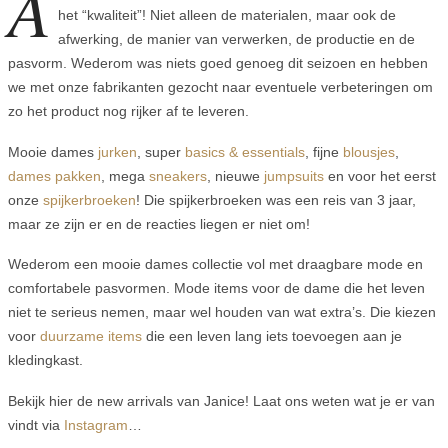
A
het “kwaliteit”! Niet alleen de materialen, maar ook de
afwerking, de manier van verwerken, de productie en de
pasvorm. Wederom was niets goed genoeg dit seizoen en hebben
we met onze fabrikanten gezocht naar eventuele verbeteringen om
zo het product nog rijker af te leveren.
Mooie dames
jurken
, super
basics & essentials
, fijne
blousjes
,
dames pakken
, mega
sneakers
, nieuwe
jumpsuits
en voor het eerst
onze
spijkerbroeken
! Die spijkerbroeken was een reis van 3 jaar,
maar ze zijn er en de reacties liegen er niet om!
Wederom een mooie dames collectie vol met draagbare mode en
comfortabele pasvormen. Mode items voor de dame die het leven
niet te serieus nemen, maar wel houden van wat extra’s. Die kiezen
voor
duurzame items
die een leven lang iets toevoegen aan je
kledingkast.
Bekijk hier de new arrivals van Janice! Laat ons weten wat je er van
vindt via
Instagram
…