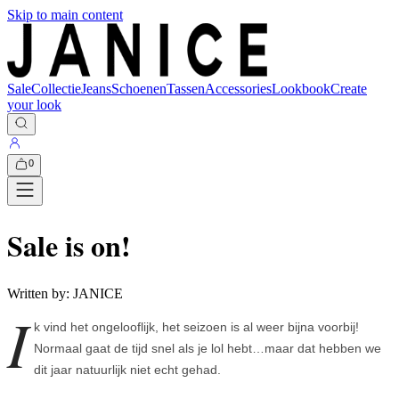
Skip to main content
Sale
Collectie
Jeans
Schoenen
Tassen
Accessories
Lookbook
Create
your look
0
Sale is on!
Written by:
JANICE
I
k vind het ongelooflijk, het seizoen is al weer bijna voorbij!
Normaal gaat de tijd snel als je lol hebt…maar dat hebben we
dit jaar natuurlijk niet echt gehad.