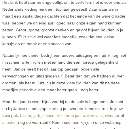
Het klink heel raar en ongelooflijk om te vertellen, het is voor ons als
Nederlands kledingmerk een top jaar geweest! Daar waar we in
maart een aantal dagen dachten dat het einde van de wereld nader
was, hebben we dit eind april goed naar onze eigen hand kunnen
zetten. Groot, groter, grootst denken en geloof blijven houden in je
kunnen. Er is altijd wel weer iets mogelijk, zoek dat ene kleine
kansje op en maak er een succes van.
Natuurlijk heeft ieder bedrijf een andere uitdaging en had ik nog niet
misschien willen ruilen met iemand die een horeca gelegenheid
heeft. Janice heeft het dit jaar top gedaan, boven alle
verwachtingen en uitdagingen uit. Beter dan dat we hadden durven
dromen. Als het nu lukt, nu in deze klote tijd, dan kan dit na deze
moeilijke periode alleen maar beter gaan…nòg beter.
Maar het jaar is weer bijna voorbij en de sale is begonnen. Je kunt
nu bij Janice.nl met stapelkorting je favoriete items scoren. Is jouw
favo pak,
blazer
,
jurk
,
blouse
,
rok
,
leren jas
,
wollen vest
,
sweater
of
sneaker
nog op voorraad? Neem snel een kijkje in onze webshop