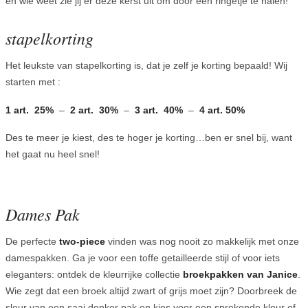
en wie weet zie jij er deze kerst uit om door een ringetje te halen!
stapelkorting
Het leukste van stapelkorting is, dat je zelf je korting bepaald! Wij
starten met :
1 art. 25%
–
2 art. 30%
–
3 art. 40%
–
4 art. 50%
Des te meer je kiest, des te hoger je korting…ben er snel bij, want
het gaat nu heel snel!
Dames Pak
De perfecte
two-piece
vinden was nog nooit zo makkelijk met onze
damespakken. Ga je voor een toffe getailleerde stijl of voor iets
eleganters: ontdek de kleurrijke collectie
broekpakken van Janice
.
Wie zegt dat een broek altijd zwart of grijs moet zijn? Doorbreek de
sleur van een saai donker pak en kies voor een sprekende kleur of