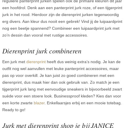
reguliere panterprint jurken spelen ook de primaire kleuren dit jaar
een hoofdrol. Denk aan een panterprint jurk roze, of een tijgerprint
jurk in het rood. Hierdoor zijn de dierenprint jurken tegenwoordig
erg divers. Aan kleur dus nooit een gebrek! Vind jij de luipaardprint
nog een beetje spannend? Combineer een luipaardprint jurk met
zo’n dessin dan vooral met rustige accessoires.
Dierenprint jurk combineren
Een jurk met
dierenprint
heeft dus weinig extra’s nodig. Je kan de
outfit nog wel aanvullen met leuke panterprint accessoires, maar
pas op voor overkill. Je kan juist zo goed combineren met een
dierenprint, dus maak hier dan ook gebruik van. Zo match je een
tijgerprint jurk lang met eenvoudige sneakers in bijvoorbeeld zwart
suède voor een stoere look. Businessproof kleden? Kies dan voor
een korte zwarte
blazer
. Enkellaarsjes erbij en een mooie totebag.
Ready to go!
Jurk met dierenprint shop je bij JANICE