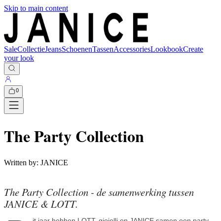
Skip to main content
Sale
Collectie
Jeans
Schoenen
Tassen
Accessories
Lookbook
Create
your look
0
The Party Collection
Written by:
JANICE
The Party Collection - de samenwerking tussen
JANICE & LOTT.
it jaar hebben LOTT. gioielli en JANICE samen een party