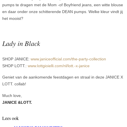
pumps te dragen met de Mom -of Boyfriend jeans, een witte blouse
en daar onder onze schitterende DEAN pumps. Welke kleur vindt jij
het mooist?
Lady in Black
SHOP JANICE:
www.janiceofficial.com/the-party-collection
SHOP LOTT.:
www.lottgioielli.com/nl/lott.-x-janice
Geniet van de aankomende feestdagen en straal in deze JANICE X
LOTT. collab!
Much love,
JANICE &LOTT.
Lees ook