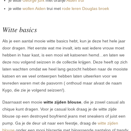
je witte
George jurk
met oranje
Aiden trui
je witte
wollen Aiden
trui met
rode leren Douglas broek
Witte basics
Als je een aantal mooie witte basics hebt, kun je deze het hele jaar
door dragen. Het eerste wat me invalt, iets wat iedere vrouw moet
hebben in haar kast, is een mooi wit katoenen hemd…en laten we
deze nou volgend seizoen in de collectie krijgen. Deze heeft op zich
laten wachten omdat we heel lang gezocht hebben naar de mooiste
katoen en we veel ontwerpen hebben laten uitwerken voor we
tevreden waren met de pasvorm ( onthoud maar alvast de naam
Kygo, die zie je volgend seizoen!).
Daarnaast een mooie
witte zijden blouse
, die je zowel casual als
chique kunt dragen. Voor je casual look draag je de witte zijde
blouse op een destroyed boyfriend jeans met sneakers of juist een
pump. Ga je de deur uit naar een feestje, draag de
witte zijden
blouse
onder een mooi blazertje met bijpassende pantalon of trendy