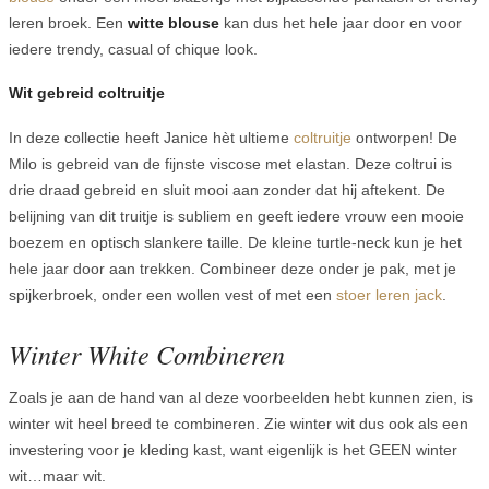
leren broek. Een
witte blouse
kan dus het hele jaar door en voor
iedere trendy, casual of chique look.
Wit gebreid coltruitje
In deze collectie heeft Janice hèt ultieme
coltruitje
ontworpen! De
Milo is gebreid van de fijnste viscose met elastan. Deze coltrui is
drie draad gebreid en sluit mooi aan zonder dat hij aftekent. De
belijning van dit truitje is subliem en geeft iedere vrouw een mooie
boezem en optisch slankere taille. De kleine turtle-neck kun je het
hele jaar door aan trekken. Combineer deze onder je pak, met je
spijkerbroek, onder een wollen vest of met een
stoer leren jack
.
Winter White Combineren
Zoals je aan de hand van al deze voorbeelden hebt kunnen zien, is
winter wit heel breed te combineren. Zie winter wit dus ook als een
investering voor je kleding kast, want eigenlijk is het GEEN winter
wit…maar wit.