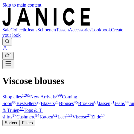
Skip to main content
Sale
Collectie
Jeans
Schoenen
Tassen
Accessories
Lookbook
Create
your look
0
Viscose blouses
1265
399
Shop alles
New Arrivals
Coming
80
20
21
45
61
51
44
Soon
Bestsellers
Blazers
Blouses
Broeken
Jassen
Jeans
Ju
78
& Truien
Tops & T-
17
94
62
153
27
17
shirts
Cashmere
Katoen
Leer
Viscose
Zijde
Sorteer
Filters