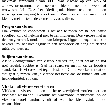
maximale temperatuur van 30ºC. Was viscose op een wol- of
zijdewasprogramma en gebruik hierbij neutrale zeep of
wolwasmiddel. Doe het kledingstuk binnenstebuiten in een
waszakje om wrijving te voorkomen. Was viscose nooit samen met
kleding met uitstekende elementen, zoals ritsen.
Drogen van viscose
Om kreuken te voorkomen is het aan te raden om na het laatste
spoelbad kort of helemaal niet te centrifugeren. Doe viscose niet in
de droogtrommel, omdat het kan krimpen. Liggend drogen is aan te
bevelen: rol het kledingstuk in een handdoek en hang het daarna
uitgerold weer uit.
Strijken van viscose
Als je kledingstukken van viscose wil strijken, helpt het als de stof
nog redelijk vochtig is. Stel het strijkijzer niet in op de hoogste
stand, daar is viscose niet tegen bestand. Om te voorkomen dat de
stof gaat glimmen kun je viscose het beste aan de binnenkant van
het kledingstuk strijken.
Vlekken uit viscose verwijderen
Vlekken in viscose kunnen het beste verwijderd worden met een
vloeibaar wasmiddel. Gebruik het wasmiddel rechtstreeks op de
vlek en spoel handmatig uit of was het kledingstuk in de
wasmachine.