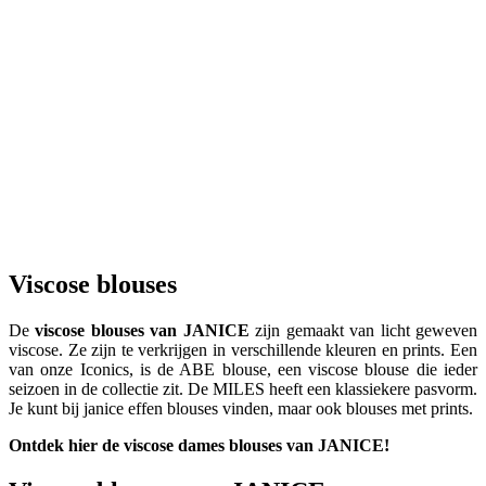
viscose
189,95 EUR
94,98 EUR
-
50
%
Laatste stuk
Landon Blouse
Landon Blouse
viscose
189,95 EUR
94,98 EUR
Viscose blouses
De
viscose blouses van JANICE
zijn gemaakt van licht geweven
viscose. Ze zijn te verkrijgen in verschillende kleuren en prints. Een
van onze Iconics, is de ABE blouse, een viscose blouse die ieder
seizoen in de collectie zit. De MILES heeft een klassiekere pasvorm.
Je kunt bij janice effen blouses vinden, maar ook blouses met prints.
Ontdek hier de viscose dames blouses van JANICE!