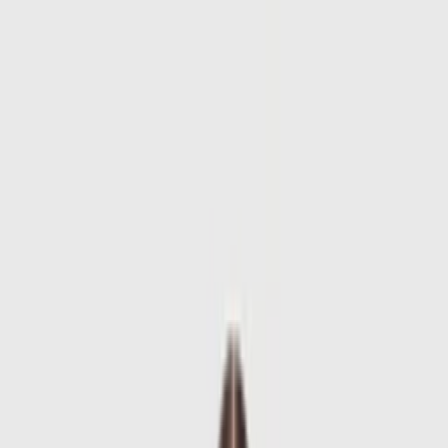
Skip to main content
Sale
Collectie
Jeans
Schoenen
Tassen
Accessories
Lookbook
Create
your look
0
-
60
%
Uitverkocht