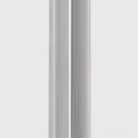
1
/
6
-
60
%
Uitverkocht