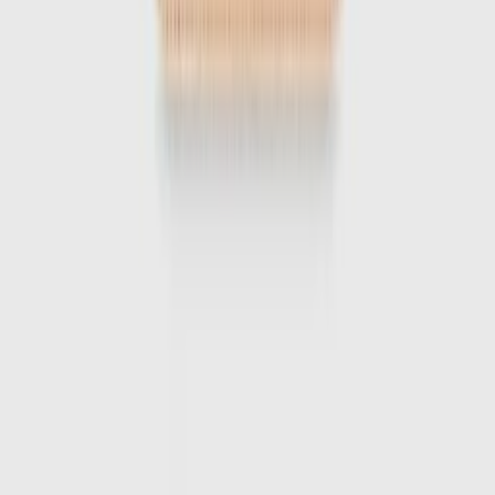
1
/
6
-
50
%