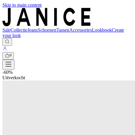
Skip to main content
Sale
Collectie
Jeans
Schoenen
Tassen
Accessories
Lookbook
Create
your look
0
-
60
%
Uitverkocht