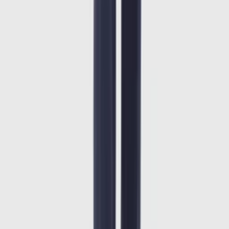
1
/
5
-
50
%
Uitverkocht