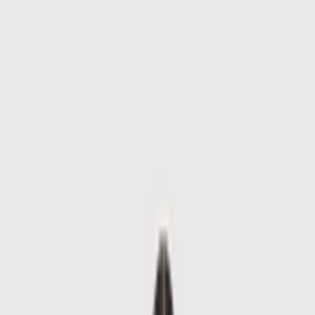
Skip to main content
Sale
Collectie
Jeans
Schoenen
Tassen
Accessories
Lookbook
Create
your look
0
-
50
%
Uitverkocht