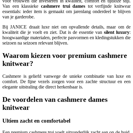
voor vrouwen die investeren in kwaliteit, comfort en tijdloze stijl.
Van een klassieke
cashmere trui dames
tot verfijnde knitwear
essentials: ieder item is gemaakt om jarenlang onderdeel te blijven
van je garderobe.
Bij JANICE draait luxe niet om opvallende details, maar om de
kwaliteit die je voelt en ziet. Dat is de essentie van
silent luxury
:
hoogwaardige materialen, perfecte pasvormen en kledingstukken die
seizoen na seizoen relevant blijven.
Waarom kiezen voor premium cashmere
knitwear?
Cashmere is geliefd vanwege de unieke combinatie van luxe en
comfort. De fijne vezels zorgen voor een zachte structuur en een
elegante uitstraling die direct herkenbaar is.
De voordelen van cashmere dames
knitwear
Ultiem zacht en comfortabel
Een premium cashmere trui voelt uitzonderlijk zacht aan op de huid.