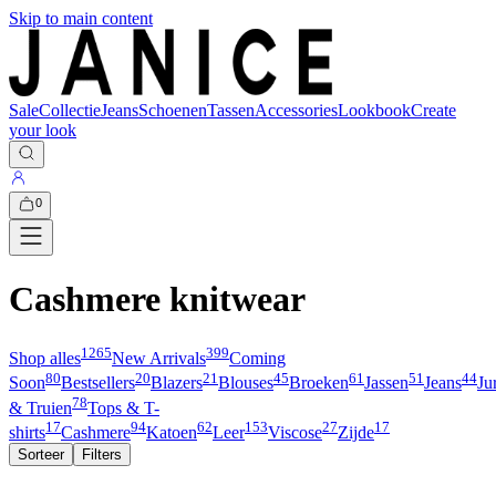
Skip to main content
Sale
Collectie
Jeans
Schoenen
Tassen
Accessories
Lookbook
Create
your look
0
Cashmere knitwear
1265
399
Shop alles
New Arrivals
Coming
80
20
21
45
61
51
44
Soon
Bestsellers
Blazers
Blouses
Broeken
Jassen
Jeans
Ju
78
& Truien
Tops & T-
17
94
62
153
27
17
shirts
Cashmere
Katoen
Leer
Viscose
Zijde
Sorteer
Filters