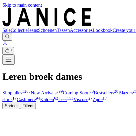
Skip to main content
Sale
Collectie
Jeans
Schoenen
Tassen
Accessories
Lookbook
Create your
0
Leren broek dames
1265
399
80
20
2
Shop alles
New Arrivals
Coming Soon
Bestsellers
Blazers
17
94
62
153
27
17
shirts
Cashmere
Katoen
Leer
Viscose
Zijde
Sorteer
Filters
Nieuw