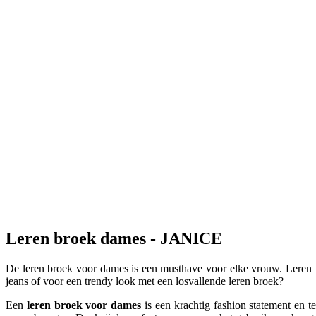
-
60
%
Laatste stuk
Jason Broek
Jason Broek
leer
499,95 EUR
199,98 EUR
-
60
%
Laatste stuk
Arthur Broek
Arthur Broek
leer
299,95 EUR
119,98 EUR
Leren broek dames - JANICE
De leren broek voor dames is een musthave voor elke vrouw. Leren br
jeans of voor een trendy look met een losvallende leren broek?
Een
leren broek voor dames
is een krachtig fashion statement en t