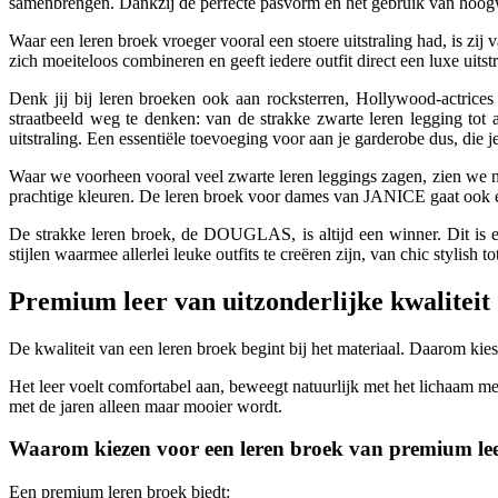
samenbrengen. Dankzij de perfecte pasvorm en het gebruik van hoogwaar
Waar een leren broek vroeger vooral een stoere uitstraling had, is zij 
zich moeiteloos combineren en geeft iedere outfit direct een luxe uitstr
Denk jij bij leren broeken ook aan rocksterren, Hollywood-actrices 
straatbeeld weg te denken: van de strakke zwarte leren legging tot
uitstraling. Een essentiële toevoeging voor aan je garderobe dus, die j
Waar we voorheen vooral veel zwarte leren leggings zagen, zien we n
prachtige kleuren. De leren broek voor dames van JANICE gaat ook 
De strakke leren broek, de DOUGLAS, is altijd een winner. Dit is ee
stijlen waarmee allerlei leuke outfits te creëren zijn, van chic stylish
Premium leer van uitzonderlijke kwaliteit
De kwaliteit van een leren broek begint bij het materiaal. Daarom ki
Het leer voelt comfortabel aan, beweegt natuurlijk met het lichaam me
met de jaren alleen maar mooier wordt.
Waarom kiezen voor een leren broek van premium le
Een premium leren broek biedt: