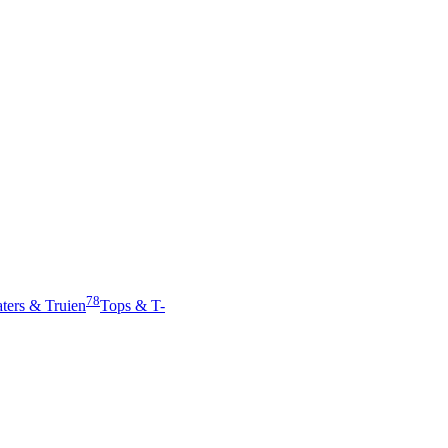
78
ters & Truien
Tops & T-