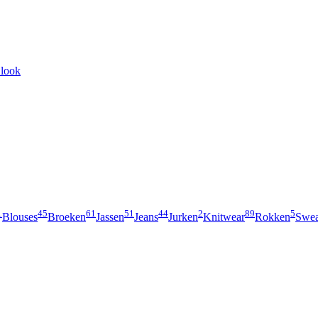
 look
1
45
61
51
44
2
89
5
Blouses
Broeken
Jassen
Jeans
Jurken
Knitwear
Rokken
Swea