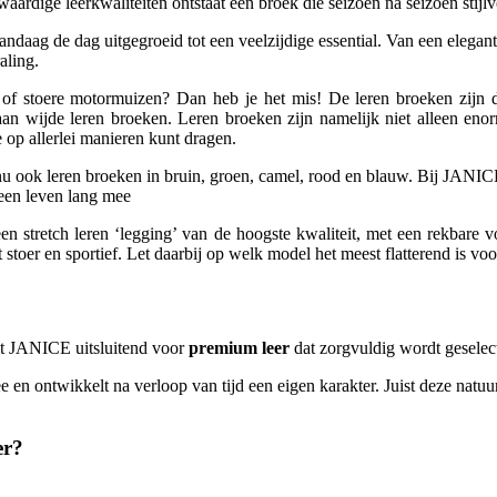
dige leerkwaliteiten ontstaat een broek die seizoen na seizoen stijlvol
vandaag de dag uitgegroeid tot een veelzijdige essential. Van een elegant
aling.
of stoere motormuizen? Dan heb je het mis! De leren broeken zijn de s
 aan wijde leren broeken. Leren broeken zijn namelijk niet alleen eno
e op allerlei manieren kunt dragen.
u ook leren broeken in bruin, groen, camel, rood en blauw. Bij JANICE
een leven lang mee
n stretch leren ‘legging’ van de hoogste kwaliteit, met een rekbare vo
 tot stoer en sportief. Let daarbij op welk model het meest flatterend is 
est JANICE uitsluitend voor
premium leer
dat zorgvuldig wordt geselec
e en ontwikkelt na verloop van tijd een eigen karakter. Juist deze natu
er?