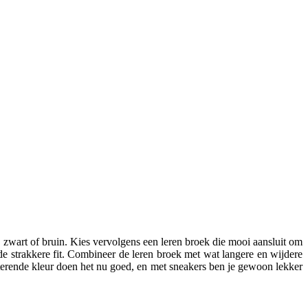
r, zwart of bruin. Kies vervolgens een leren broek die mooi aansluit om
r de strakkere fit. Combineer de leren broek met wat langere en wijdere
rasterende kleur doen het nu goed, en met sneakers ben je gewoon lekker