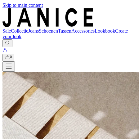
Skip to main content
Sale
Collectie
Jeans
Schoenen
Tassen
Accessories
Lookbook
Create
your look
0