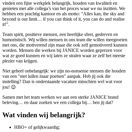
vinden een fijne werkplek belangrijk, houden van kwaliteit en
genieten met alle collega’s van het proces waar we nu inzitten. We
hebben een prachtig kantoor en als motto: "Alles kan, the sky and
beyond is our limit… if you can think of it, you can do and realise
it!".
Team spirit, positieve mensen, een heerlijke sfeer, gedreven en
humoristisch. Wij willen mensen in ons team die willen meegroeien
met ons, die motiverend zijn maar die ook zelf gemotiveerd kunnen
worden. Mensen die werken bij JANICE worden geprezen voor
wat ze goed kunnen en wij laten ze stralen waar ze zelf het meeste
plezier van krijgen.
Niet geheel onbelangrijk: we zijn no-nonsense mensen die houden
van een "niet lullen maar poetsen" aanpak. Heb jij ook die
instelling? Dan is onderstaande vacature misschien wel wat voor
jou! 😉
Samen met het team werken we aan een sterke JANICE brand
beleving… en daar zoeken we een collega bij… ben jij dat?
Wat vinden wij belangrijk?
HBO+ of gelijkwaardig;