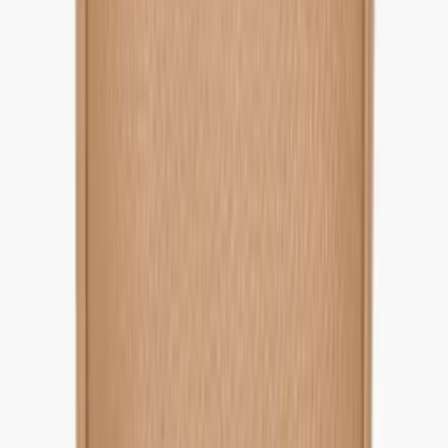
1
/
5
-
60
%
Uitverkocht