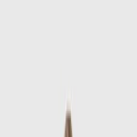
Skip to main content
Sale
Collectie
Jeans
Schoenen
Tassen
Accessories
Lookbook
Create
your look
0
-
60
%
Uitverkocht