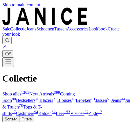
Skip to main content
Sale
Collectie
Jeans
Schoenen
Tassen
Accessories
Lookbook
Create
your look
0
Collectie
1265
399
Shop alles
New Arrivals
Coming
80
20
21
45
61
51
44
Soon
Bestsellers
Blazers
Blouses
Broeken
Jassen
Jeans
Ju
78
& Truien
Tops & T-
17
94
62
153
27
17
shirts
Cashmere
Katoen
Leer
Viscose
Zijde
Sorteer
Filters