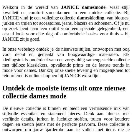
Welkom in de wereld van
JANICE damesmode
, waar stijl,
kwaliteit en comfort samenkomen in een unieke collectie. Bij
JANICE vind je een volledige collectie
dameskleding
, van blouses,
jurken en truien tot accessoires, jeans, blazers en schoenen. Of je nu
op zoek bent naar een outfit voor een speciale gelegenheid, een
casual look voor elke dag of comfortabele basics voor thuis – bij
JANICE zit je goed.
In onze webshop ontdek je de nieuwste stijlen, ontworpen met oog
voor detail en gemaakt van hoogwaardige materialen. Elk
kledingstuk is onderdeel van een zorgvuldig samengestelde collectie
met tijdloze klassiekers, opvallende prints en de laatste trends in
mode voor dames. Dankzij onze snelle levering en mogelijkheid tot
retourneren is online shoppen bij JANICE extra fijn.
Ontdek de mooiste items uit onze nieuwe
collectie dames mode
De nieuwe collectie is binnen en biedt een verfrissende mix van
stijlvolle essentials en statement pieces. Denk aan blouses met
verfijnde details, jurken in luchtige stoffen, truien voor koudere
dagen en stretch jeans met de perfecte pasvorm. Deze collectie is
ontworpen om jouw garderobe aan te vullen met items die je