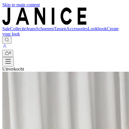
Skip to main content
Sale
Collectie
Jeans
Schoenen
Tassen
Accessories
Lookbook
Create
your look
0
Uitverkocht