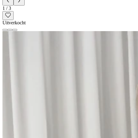
1
/
3
Uitverkocht